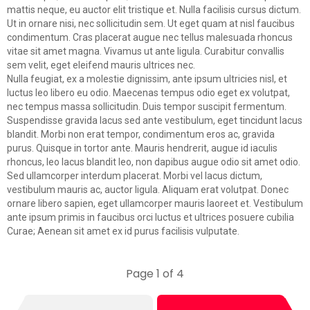
mattis neque, eu auctor elit tristique et. Nulla facilisis cursus dictum.
Ut in ornare nisi, nec sollicitudin sem. Ut eget quam at nisl faucibus
condimentum. Cras placerat augue nec tellus malesuada rhoncus
vitae sit amet magna. Vivamus ut ante ligula. Curabitur convallis
sem velit, eget eleifend mauris ultrices nec.
Nulla feugiat, ex a molestie dignissim, ante ipsum ultricies nisl, et
luctus leo libero eu odio. Maecenas tempus odio eget ex volutpat,
nec tempus massa sollicitudin. Duis tempor suscipit fermentum.
Suspendisse gravida lacus sed ante vestibulum, eget tincidunt lacus
blandit. Morbi non erat tempor, condimentum eros ac, gravida
purus. Quisque in tortor ante. Mauris hendrerit, augue id iaculis
rhoncus, leo lacus blandit leo, non dapibus augue odio sit amet odio.
Sed ullamcorper interdum placerat. Morbi vel lacus dictum,
vestibulum mauris ac, auctor ligula. Aliquam erat volutpat. Donec
ornare libero sapien, eget ullamcorper mauris laoreet et. Vestibulum
ante ipsum primis in faucibus orci luctus et ultrices posuere cubilia
Curae; Aenean sit amet ex id purus facilisis vulputate.
Page 1 of 4