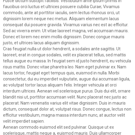
Fusce dictum suscipit facilisis. Vestibulum ante ipsum primis in
faucibus orci luctus et ultrices posuere cubilia Curae; Vivamus
commodo, ante at porttitor iaculis, sem lectus rhoncus orci, ut
dignissim lorem neque nec metus. Aliquam elementum lacus
consequat dui posuere gravida. Vivamus varius nec est ac efficitur.
Sed ac viverra enim. Ut vitae laoreet magna, vel accumsan mauris.
Donec et lorem nec enim mollis dignissim. Donec congue mauris
justo, et ultrices lacus aliquam dignissim.
Cras feugiat nulla ut dolor hendrerit, a sodales ante sagittis. Ut
laoreet, erat in congue sodales, velit ex placerat tellus, sed mattis
tellus augue eu massa. In feugiat sem id justo hendrerit, eu vehicula
risus mattis. Donec vitae pharetra leo. Nam eget pulvinar ex. Nam
lacus tortor, feugiat eget tempus quis, euismod in nulla. Morbi
consectetur, dui eu imperdiet vulputate, augue dui accumsan ligula,
ac volutpat tortor lacus aliquam felis. Integer vehicula at orci
interdum ultrices. Aenean vel scelerisque purus. Duis dui elit, ornare
blandit nisi ut, porttitor accumsan velit. Nunc placerat nec justo ac
placerat. Nam venenatis varius elit vitae dignissim. Duis in mauris
dictum, consequat dolor at, volutpat risus. Donec congue, lectus non
efficitur vestibulum, magna massa interdum nunc, at auctor velit
velit imperdiet sapien.
Aenean commodo euismod elit sed pulvinar. Quisque ut ex
scelerisque, mattis neque a, euismod mauris. Duis ullamcorper