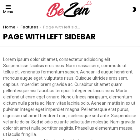
S
Menu
S
You are here:
Home
Features
Page with left sidebar
PAGE WITH LEFT SIDEBAR
Lorem ipsum dolor sit amet, consectetur adipiscing elit.
Suspendisse facilisis eros risus. Nam massa sem, commodo ut
tellus et, venenatis fermentum sapien. Aenean id augue hendrerit,
rhoncus augue eget, vulputate risus. Quisque ultricies eros sem,
dapibus imperdiet lorem gravida ac. Curabitur sit amet quam
pellentesque nisi faucibus tempus. Integer eu lacus risus. Morbi
eleifend ut enim eget ornare. Nunc ultrices nisi ipsum, elementum
dictum nulla porta ac. Nam vitae lacinia odio. Aenean mattis in ex ut
pulvinar. Integer eget imperdiet magna. Pellentesque erat purus,
dignissim sit amet hendrerit non, scelerisque sed ante. Suspendisse
vel ante dolor. Sed id odio eu ante sollicitudin molestie. Nam gravida
dolor sit amet nulla porttitor sagittis. Phasellus elementum massa
ut iaculis fringilla.